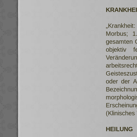
KRANKHE
„Krankheit
Morbus; 1
gesamten O
objektiv f
Veränder
arbeitsre
Geisteszus
oder der Ar
Bezeichnun
morpholog
Erscheinun
(Klinische
HEILUNG