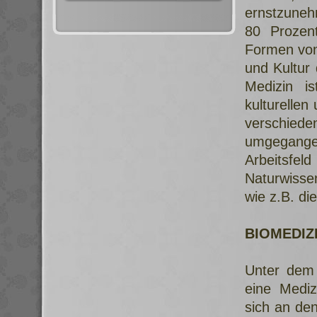
ernstzuneh
80 Prozen
Formen von 
und Kultur
Medizin is
kulturellen
verschied
umgegangen 
Arbeits
Naturwisse
wie z.B. di
BIOMEDIZ
Unter dem 
eine Medi
sich an den