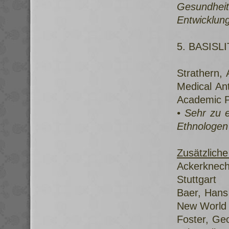
Gesundheit
Entwicklun
5. BASISL
Strathern,
Medical An
Academic 
• Sehr zu e
Ethnologen
Zusätzliche
Ackerknec
Stuttgart
Baer, Hans 
New World
Foster, Ge