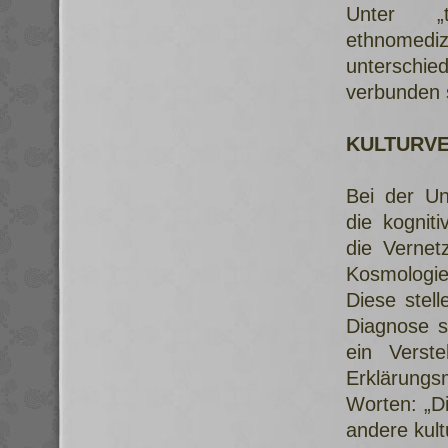
Unter „t
ethnomediz
unterschie
verbunden 
KULTURVE
Bei der Un
die kognit
die Vernet
Kosmologie
Diese stel
Diagnose s
ein Verste
Erklärungs
Worten: „D
andere kult