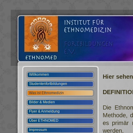
Willkommen
Hier sehen
Studentenfortbildungen
DEFINITIO
Was ist Ethnomedizin
Bilder & Medien
Die Ethnom
Flyer & Anmeldung
Methode, d
Über ETHNOMED
es primär 
werden, 
Impressum