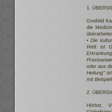
1. ÜBERS
Greifeld Ka
die Medizin
überarbeite
• Die kultu
Welt ist G
Erkrankun
Praxisanwei
oder aus de
Heilung" is
mit Beispie
2. ÜBERS
Hörbst, V
Globalisie