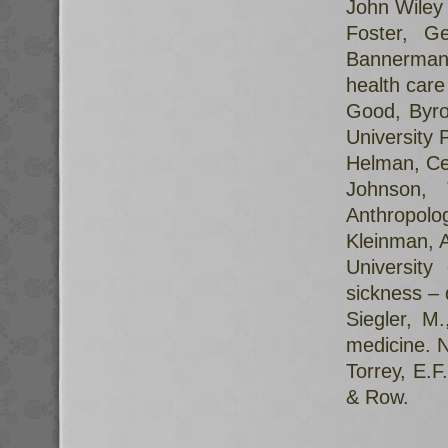
John Wiley
Foster, G
Bannerman 
health care
Good, Byro
University
Helman, Cec
Johnson,
Anthropolo
Kleinman, A
University
sickness – 
Siegler, M
medicine. 
Torrey, E.F
& Row.