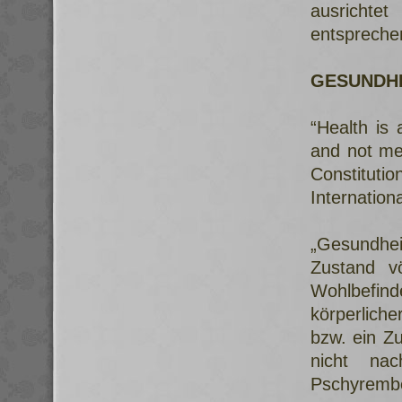
ausrichtet
entspreche
GESUNDH
“Health is 
and not mer
Constituti
Internation
„Gesundheit
Zustand vö
Wohlbefin
körperlich
bzw. ein Z
nicht nac
Pschyrembe