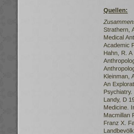
Quellen:
Zusammenst
Strathern,
Medical Ant
Academic P
Hahn, R. A 
Anthropolo
Anthropolo
Kleinman, A
An Explorat
Psychiatry.
Landy, D 19
Medicine. I
Macmillan 
Franz X. F
Landbevölk