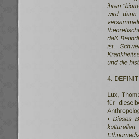
ihren "biom
wird dann 
versammelt
theoretisc
daß Befindl
ist. Schwe
Krankheitse
und die his
4. DEFIN
Lux, Thoma
für diesel
Anthropolog
• Dieses B
kulturell
Ethnomediz