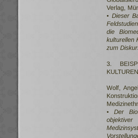
Verlag, Mün
• Dieser B
Feldstudie
die Biome
kulturellen
zum Diskurs
3. BEIS
KULTURE
Wolf, Angel
Konstruk
Medizinethn
• Der Biom
objektiv
Medizinsys
Vorstellun