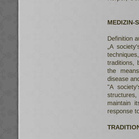
MEDIZIN-
Definition 
„A society’
technique
traditions,
the means 
disease and
"A society
structures,
maintain i
response to
TRADITIO