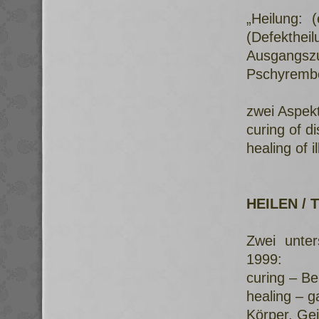
„Heilung: (
(Defekthe
Ausgangszu
Pschyrembe
zwei Aspek
curing of d
healing of 
HEILEN /
Zwei unter
1999:
curing – Be
healing – g
Körper, Gei