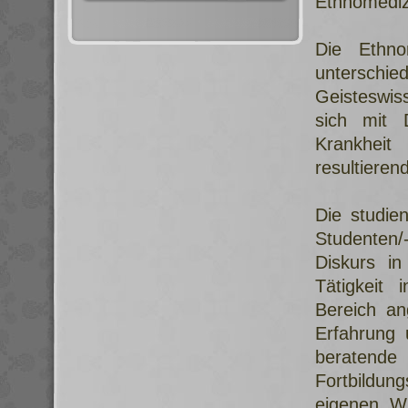
Ethnomediz
Die Ethnom
unterschi
Geisteswis
sich mit 
Krankheit
resultieren
Die studie
Studenten/
Diskurs i
Tätigkeit 
Bereich an
Erfahrung 
beratend
Fortbildun
eigenen Wi