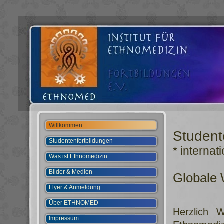
Willkommen
Studen
Studentenfortbildungen
* internati
Was ist Ethnomedizin
Bilder & Medien
Globale 
Flyer & Anmeldung
Über ETHNOMED
Herzlich 
Impressum