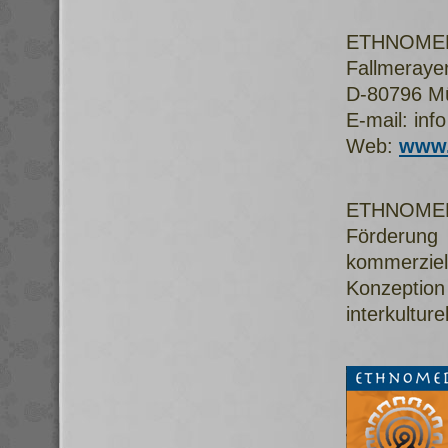
ETHNOMED 
Fallmerayer
D-80796 M
E-mail: inf
Web:
www.
ETHNOMED 
Förderun
kommerziel
Konzeption
interkulture